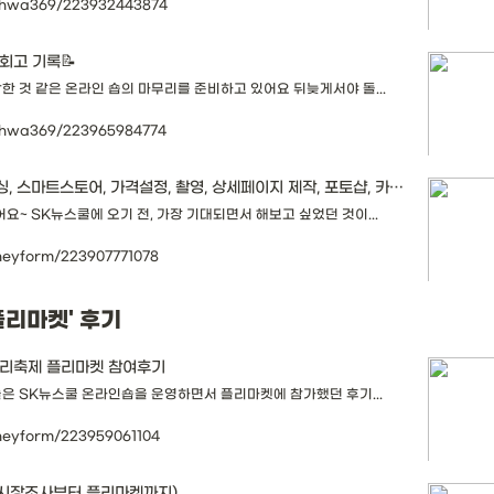
mehwa369/223932443874
회고 기록📝
한 것 같은 온라인 숍의 마무리를 준비하고 있어요 뒤늦게서야 돌...
mehwa369/223965984774
SK뉴스쿨 온라인숍에 도전하다! (소싱, 스마트스토어, 가격설정, 촬영, 상세페이지 제작, 포토샵, 카피라이팅, 프로모션)
요~ SK뉴스쿨에 오기 전, 가장 기대되면서 해보고 싶었던 것이...
oneyform/223907771078
'플리마켓' 후기
보리축제 플리마켓 참여후기
늘은 SK뉴스쿨 온라인숍을 운영하면서 플리마켓에 참가했던 후기...
oneyform/223959061104
 (시장조사부터 플리마켓까지)