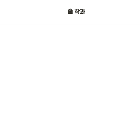
정보보안과
🏫 학과
자동차판금도장과