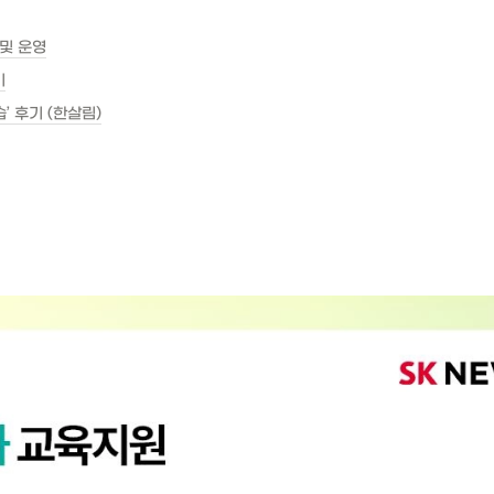
 및 운영
기
습’ 후기 (한살림)