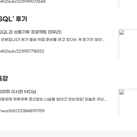
jm402suk/223949073668
‘SQL’ 후기
 (SQL과 상품기획 프로젝트 마무리)
 리뷰입니다! 제가 벌써 취업 준비를 하고 있다는 게 믿기지 않아...
jm402suk/223957718322
특강 
 G마켓 이시헌 MD님
적응하며 하루하루 정신없는 나날을 보내고 있는데요! 오늘은 지난...
ehwa369/223848191709