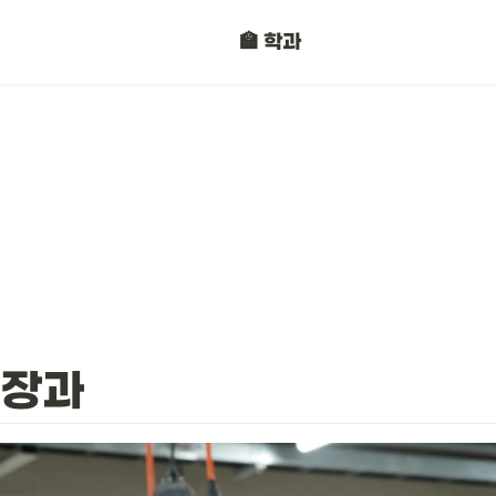
정보보안과
🏫 학과
자동차판금도장과
장과