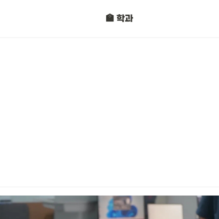
정보보안과
🏫 학과
자동차판금도장과